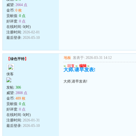
威望:
2664 点
金币:
0 枚
贡献值:
0 点
好评度:
0 点
在线时间: 0(时)
注册时间:
2026-02-01
最后登录:
2026-05-10
地板
发表于: 2026-03-31 14:12
【
绿色平特
】
u
回复
u
编辑
u
大师,请早发表!
侠客
大师,请早发表!
发帖:
306
威望:
2808 点
金币:
489 枚
贡献值:
0 点
好评度:
0 点
在线时间: 0(时)
注册时间:
2026-01-31
最后登录:
2026-05-10