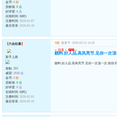
金币:
0 枚
贡献值:
0 点
好评度:
0 点
在线时间: 0(时)
注册时间:
2026-02-07
最后登录:
2026-05-10
6楼
发表于: 2026-03-31 14:20
【
六合狂暴
】
u
回复
u
编辑
u
靓料.好人品.高风亮节.见你一次
新手上路
靓料.好人品.高风亮节.见你一次顶一次.祝你
发帖:
293
威望:
2930 点
金币:
0 枚
贡献值:
0 点
好评度:
0 点
在线时间: 0(时)
注册时间:
2026-02-01
最后登录:
2026-05-10